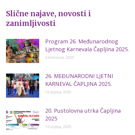
Facebook
X
Slične najave, novosti i
zanimljivosti
Program 26. Međunarodnog
Ljetnog Karnevala Čapljina 2025.
6 kolovoza, 2025
26. MEĐUNARODNI LJETNI
KARNEVAL ČAPLJINA 2025.
10 srpnja, 2025
20. Pustolovna utrka Čapljina
2025
10 srpnja, 2025