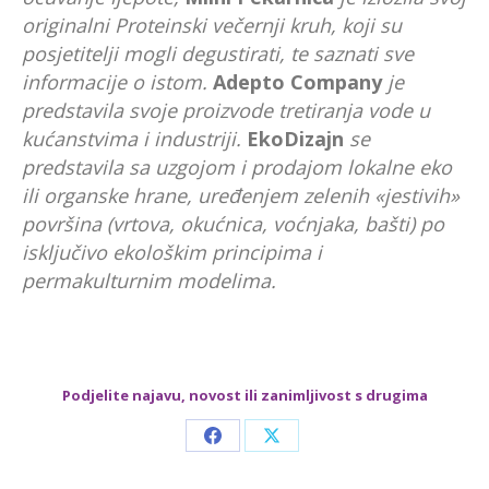
originalni Proteinski večernji kruh, koji su
posjetitelji mogli degustirati, te saznati sve
informacije o istom.
Adepto Company
je
predstavila svoje proizvode tretiranja vode u
kućanstvima i industriji.
EkoDizajn
se
predstavila sa uzgojom i prodajom lokalne eko
ili organske hrane, uređenjem zelenih «jestivih»
površina (vrtova, okućnica, voćnjaka, bašti) po
isključivo ekološkim principima i
permakulturnim modelima.
Podjelite najavu, novost ili zanimljivost s drugima
Share
Share
on
on