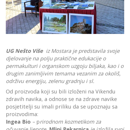
UG Nešto Više
iz Mostara je predstavila svoje
djelovanje na polju praktične edukacije o
permakulturi i organskom uzgoju biljaka, kao i o
drugim zanimljivim temama vezanim za okoliš,
održivu energiju, zelenu gradnju i sl.
Od proizvoda koji su bili izloženi na Vikendu
zdravih navika, a odnose se na zdrave navike
posjetitelji su imali priliku da se upoznaju sa
proizvodima:
Ingea Bio
–
p
rirodnom kozmetikom za
očuvanje ljepote,
Mlini Pekarnica
je izložila svoj