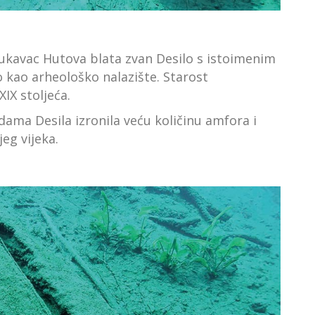
rukavac Hutova blata zvan Desilo s istoimenim
o kao arheološko nalazište. Starost
IX stoljeća.
dama Desila izronila veću količinu amfora i
jeg vijeka.