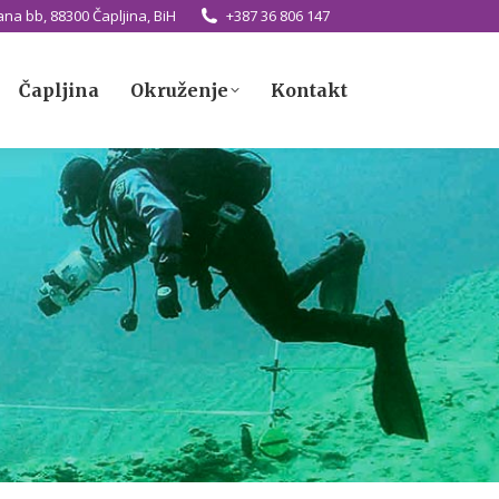
na bb, 88300 Čapljina, BiH
+387 36 806 147
Čapljina
Okruženje
Kontakt
Čapljina
Okruženje
Kontakt