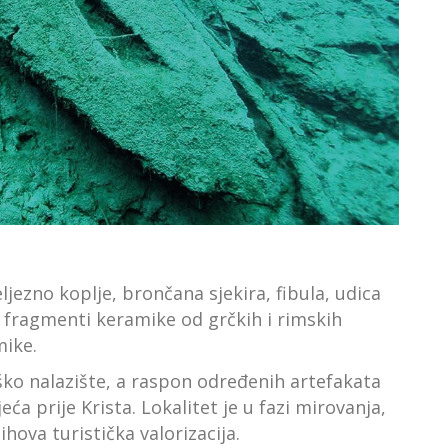
jezno koplje, brončana sjekira, fibula, udica
ti fragmenti keramike od grčkih i rimskih
mike.
ško nalazište, a raspon određenih artefakata
ljeća prije Krista. Lokalitet je u fazi mirovanja,
jihova turistička valorizacija.