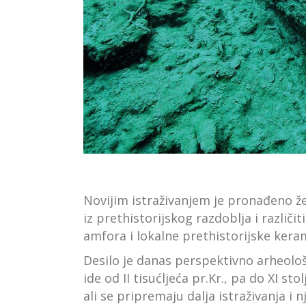
Novijim istraživanjem je pronađeno žel
iz prethistorijskog razdoblja i različi
amfora i lokalne prethistorijske kera
Desilo je danas perspektivno arheolo
ide od II tisućljeća pr.Kr., pa do XI sto
ali se pripremaju dalja istraživanja i n