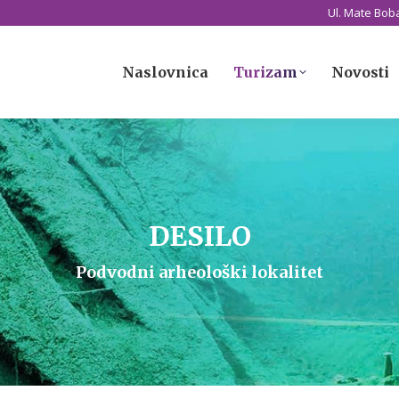
Ul. Mate Boba
Naslovnica
Turizam
Novosti
Naslovnica
Turizam
Novosti
DESILO
Podvodni arheološki lokalitet