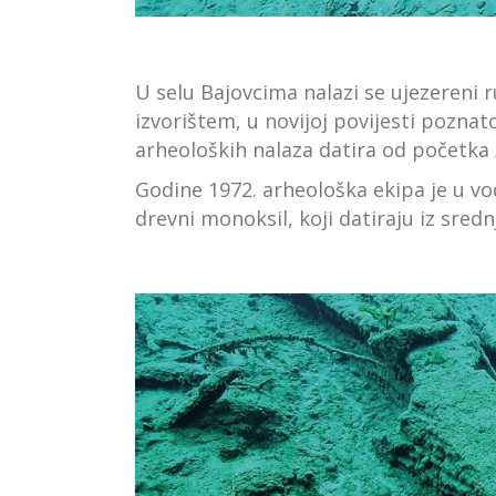
U selu Bajovcima nalazi se ujezereni 
izvorištem, u novijoj povijesti poznat
arheoloških nalaza datira od početka X
Godine 1972. arheološka ekipa je u vo
drevni monoksil, koji datiraju iz sredn