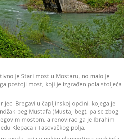
tivno je Stari most u Mostaru, no malo je
a postoji most, koji je izgrađen pola stoljeća
eci Bregavi u čapljinskoj općini, kojega je
andžak-beg Mustafa (Mustaj-beg), pa se zbog
begovim mostom, a renovirao ga je Ibrahim
zmeđu Klepaca i Tasovačkog polja.
om svoda, koja u nekim elementima podsjeća