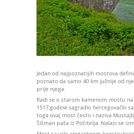
Jedan od najpoznatijih mostova defini
poznato da samo 40 km južnije od njeg
prije njega.
Radi se o starom kamenom mostu na rij
1517.godine sagradio hercegovački s
toga ovaj most često i naziva Mustaj
Šišman paša iz Počitelja. Nalazi se i
Most sa vrlo elegantnom konstrukcij