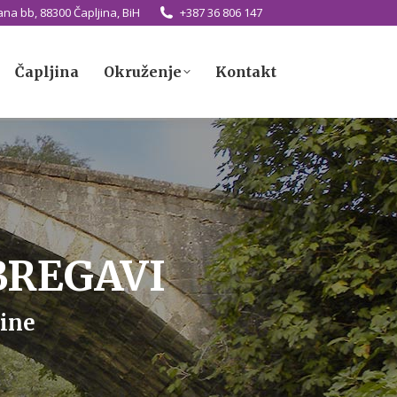
na bb, 88300 Čapljina, BiH
+387 36 806 147
Čapljina
Okruženje
Kontakt
Čapljina
Okruženje
Kontakt
BREGAVI
ine