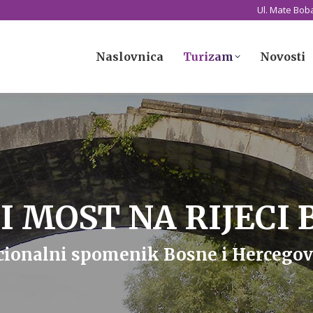
Ul. Mate Boba
Naslovnica
Turizam
Novosti
Naslovnica
Turizam
Novosti
 MOST NA RIJECI 
cionalni spomenik Bosne i Hercegov