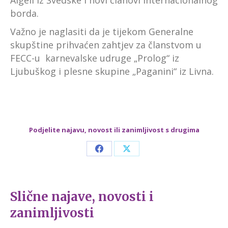
Algell iz Švedske i novi članovi Internacionalnog
borda.
Važno je naglasiti da je tijekom Generalne
skupštine prihvaćen zahtjev za članstvom u
FECC-u karnevalske udruge „Prolog“ iz
Ljubuškog i plesne skupine „Paganini“ iz Livna.
Podjelite najavu, novost ili zanimljivost s drugima
Share
Share
on
on
Facebook
X
Slične najave, novosti i
zanimljivosti