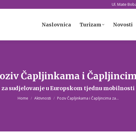
Ul. Mate Boba
Naslovnica
Turizam
Novosti
Naslovnica
Turizam
Novosti
oziv Čapljinkama i Čapljinci
You are here:
za sudjelovanje u Europskom tjednu mobilnosti
Home
Aktivnosti
Poziv Čapljinkama i Čapljincima za…