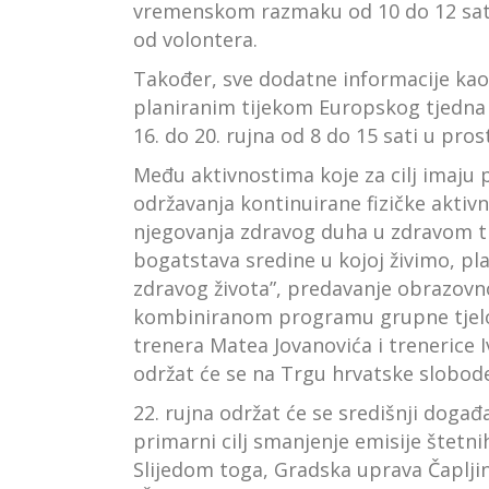
vremenskom razmaku od 10 do 12 sati 
od volontera.
Također, sve dodatne informacije kao 
planiranim tijekom Europskog tjedna m
16. do 20. rujna od 8 do 15 sati u pros
Među aktivnostima koje za cilj imaju 
održavanja kontinuirane fizičke aktiv
njegovanja zdravog duha u zdravom ti
bogatstava sredine u kojoj živimo, pla
zdravog života”, predavanje obrazovn
kombiniranom programu grupne tjelo
trenera Matea Jovanovića i trenerice 
održat će se na Trgu hrvatske slobode
22. rujna održat će se središnji doga
primarni cilj smanjenje emisije štetni
Slijedom toga, Gradska uprava Čapljin