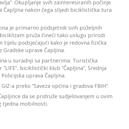
avlja”. Okupljanje svih zainteresiranih počinje
 Čapljina nakon čega slijedi biciklistička tura
 ona je primarno podsjetnik svih poželjnih
biciklizam pruža čineći tako uslugu prirodi
m tijelu podsjećajući kako je redovna fizička
iz Gradske uprave Čapljina.
na u suradnji sa partnerima: Turistička
 ”LIFE”, biciklistički klub ”Čapljina”, Srednja
 Policijska uprava Čapljina.
e GIZ-a preko ”Saveza općina i gradova FBiH”.
 Čapljince da se pridruže sudjelovanjem u ovim
 tjedna mobilnosti.