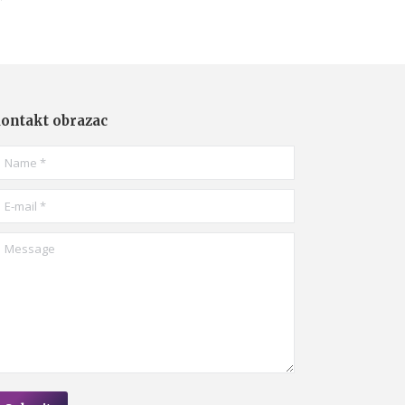
ontakt obrazac
ame *
-mail *
essage