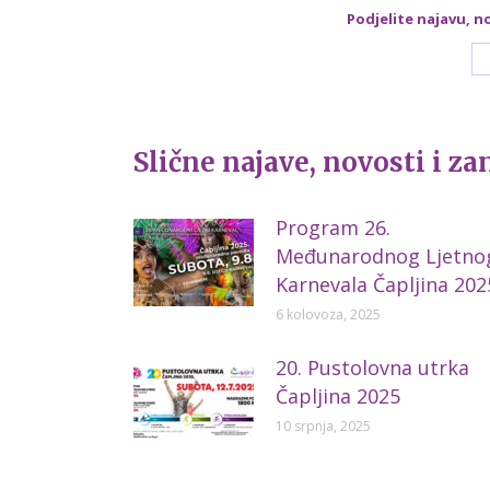
Podjelite najavu, n
Slične najave, novosti i za
Program 26.
Međunarodnog Ljetno
Karnevala Čapljina 202
6 kolovoza, 2025
20. Pustolovna utrka
Čapljina 2025
10 srpnja, 2025