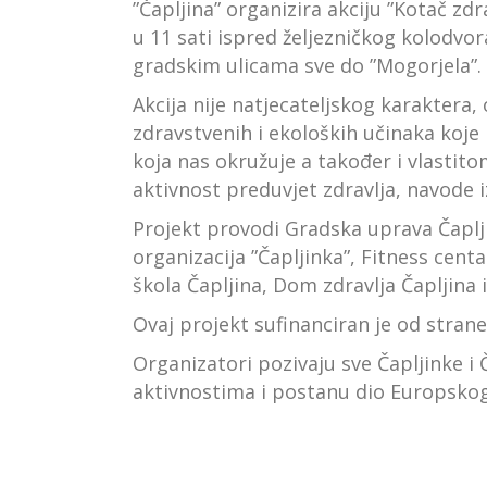
”Čapljina” organizira akciju ”Kotač zdr
u 11 sati ispred željezničkog kolodvora
gradskim ulicama sve do ”Mogorjela”.
Akcija nije natjecateljskog karaktera,
zdravstvenih i ekoloških učinaka koje 
koja nas okružuje a također i vlastito
aktivnost preduvjet zdravlja, navode 
Projekt provodi Gradska uprava Čaplji
organizacija ”Čapljinka”, Fitness centar
škola Čapljina, Dom zdravlja Čapljina i
Ovaj projekt sufinanciran je od stran
Organizatori pozivaju sve Čapljinke i
aktivnostima i postanu dio Europskog