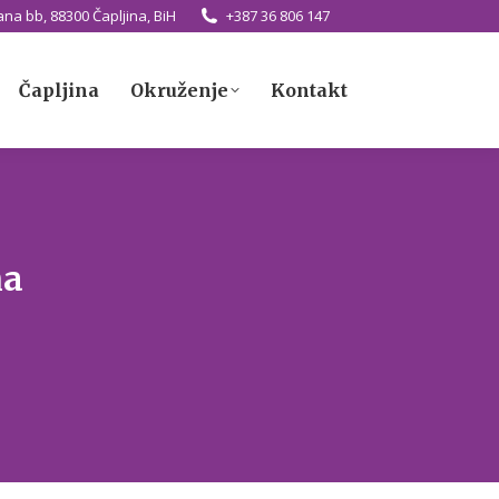
na bb, 88300 Čapljina, BiH
+387 36 806 147
Čapljina
Okruženje
Kontakt
Čapljina
Okruženje
Kontakt
ma