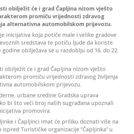
i obilježit će i grad Čapljina nizom vješto
karakterom promiču vrijednosti zdravog
tenja alternativna automobilskom prijevozu.
 inicijativa koja potiče male i velike gradove
evoznih sredstava te potiču ljude da koriste
 godine obilježava se u razdoblju od 16. do 22.
 obilježit će i grad Čapljina nizom vješto
rakterom promiču vrijednosti zdravog življenja
nativna automobilskom prijevozu.
oderne, urbane sredine Gradska uprava
ko bi što veći broj naših sugrađana upoznali
nicijativa promovira.
inke i Čapljinci imat će priliku doznati više na
an ispred Turističke organizacije ”Čapljinka” u