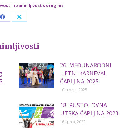
ovost ili zanimljivost s drugima
Share
Share
on
on
Facebook
X
nimljivosti
26. MEĐUNARODNI
g
LJETNI KARNEVAL
5.
ČAPLJINA 2025.
10 srpnja, 2025
18. PUSTOLOVNA
UTRKA ČAPLJINA 2023
16 lipnja, 2023