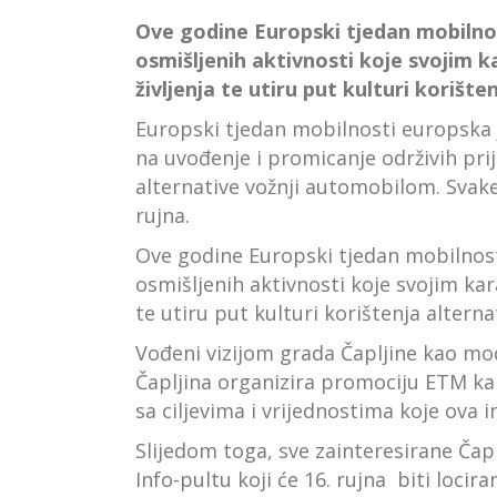
Ove godine Europski tjedan mobilnost
osmišljenih aktivnosti koje svojim 
življenja te utiru put kulturi koriš
Europski tjedan mobilnosti europska je
na uvođenje i promicanje održivih prij
alternative vožnji automobilom. Svake
rujna.
Ove godine Europski tjedan mobilnosti
osmišljenih aktivnosti koje svojim ka
te utiru put kulturi korištenja alter
Vođeni vizijom grada Čapljine kao m
Čapljina organizira promociju ETM ka
sa ciljevima i vrijednostima koje ova i
Slijedom toga, sve zainteresirane Čaplj
Info-pultu koji će 16. rujna biti locir