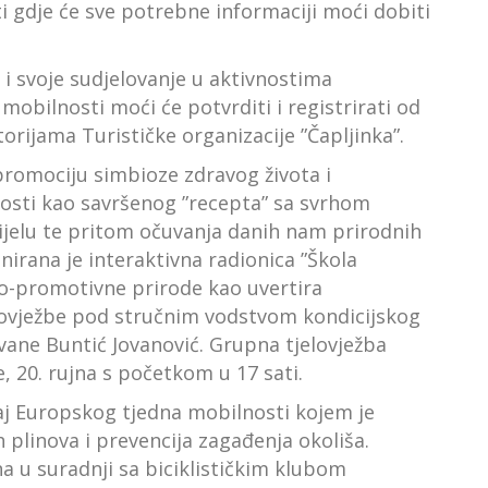
gdje će sve potrebne informaciji moći dobiti
i svoje sudjelovanje u aktivnostima
obilnosti moći će potvrditi i registrirati od
torijama Turističke organizacije ”Čapljinka”.
promociju simbioze zdravog života i
nosti kao savršenog ”recepta” sa svrhom
jelu te pritom očuvanja danih nam prirodnih
nirana je interaktivna radionica ”Škola
o-promotivne prirode kao uvertira
vježbe pod stručnim vodstvom kondicijskog
Ivane Buntić Jovanović. Grupna tjelovježba
, 20. rujna s početkom u 17 sati.
đaj Europskog tjedna mobilnosti kojem je
h plinova i prevencija zagađenja okoliša.
a u suradnji sa biciklističkim klubom