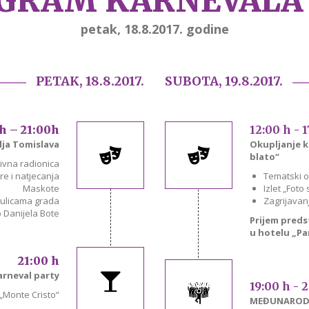
GRAM KARNEVALA 2
petak, 18.8.2017. godine
PETAK, 18.8.2017.
SUBOTA, 19.8.2017.
h – 21:00h
12:00 h - 
alja Tomislava
Okupljanje k
blato“
ivna radionica
gre i natjecanja
Tematski o
Maskote
Izlet „Foto
 ulicama grada
Zagrijavanje
 Danijela Bote
Prijem preds
u hotelu „Pa
21:00 h
arneval party
19:00 h - 
„Monte Cristo“
MEĐUNARODN