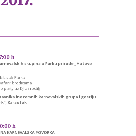
017.
17:00 h
arnevalskih skupina u Parku prirode „Hutovo
bilazak Parka
 safari“ brodicama
 party uz DJ-a i roštilj
tavnika inozemnih karnevalskih grupa i gostiju
rk“, Karaotok
20:00 h
A KARNEVALSKA POVORKA