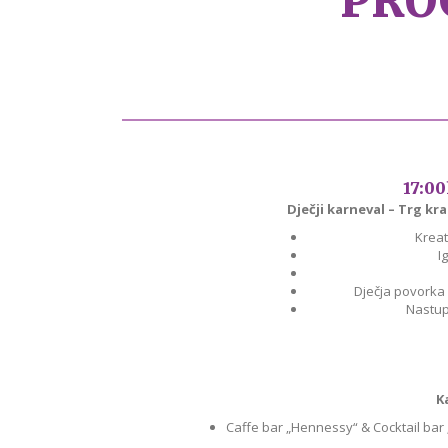
PRO
17:00
Dječji karneval – Trg kr
Kreat
I
Dječja povorka
Nastup
K
Caffe bar „Hennessy“ & Cocktail bar 