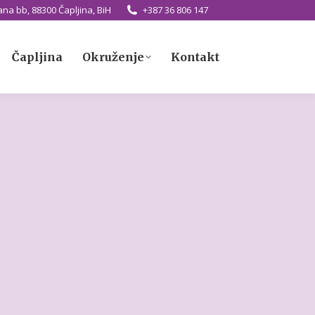
na bb, 88300 Čapljina, BiH
+387 36 806 147
Čapljina
Okruženje
Kontakt
Čapljina
Okruženje
Kontakt