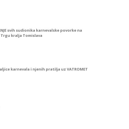
JE svih sudionika karnevalske povorke na
 Trgu kralja Tomislava
aljice karnevala i njenih pratilja uz VATROMET
ć