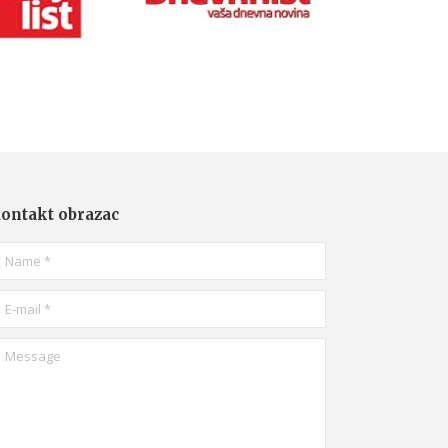
ontakt obrazac
ame *
-mail *
essage